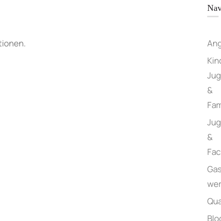
Nav
An
tionen.
Kin
Jug
&
Fam
Ju
&
Fac
Gas
we
Qua
Blo