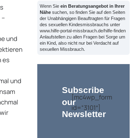
as
Wenn Sie
ein Beratungsangebot in Ihrer
Nähe
suchen, so finden Sie auf den Seiten
 –
der Unabhängigen Beauftragten für Fragen
des sexuellen Kindesmissbrauchs unter
www.hilfe-portal-missbrauch.de/hilfe-finden
he und
Anlaufstellen zu allen Fragen bei Sorge um
ein Kind, also nicht nur bei Verdacht auf
ektieren
sexuellen Missbrauch.
n es
rmal und
Subscribe
einsam
[mc4wp_form
our
anchmal
id=“3101″]
wir
Newsletter