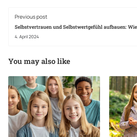
Previous post
Selbstvertrauen und Selbstwertgefühl aufbauen: Wi
als Kind oder Jugendlicher Selbstbewusstsein stärkt.
4. April 2024
You may also like