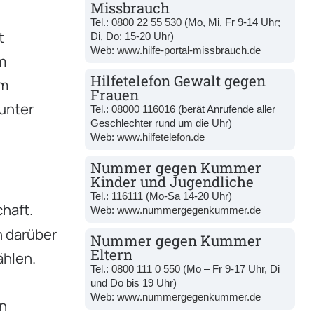
Missbrauch
Tel.:
0800 22 55 530
(Mo, Mi, Fr 9-14 Uhr;
t
Di, Do: 15-20 Uhr)
Web:
www.hilfe-portal-missbrauch.de
m
Hilfetelefon Gewalt gegen
am
Frauen
unter
Tel.:
08000 116016
(berät Anrufende aller
Geschlechter rund um die Uhr)
Web:
www.hilfetelefon.de
Nummer gegen Kummer
Kinder und Jugendliche
Tel.:
116111
(Mo-Sa 14-20 Uhr)
haft.
Web:
www.nummergegenkummer.de
n darüber
Nummer gegen Kummer
Eltern
ählen.
Tel.:
0800 111 0 550
(Mo – Fr 9-17 Uhr, Di
und Do bis 19 Uhr)
Web:
www.nummergegenkummer.de
en