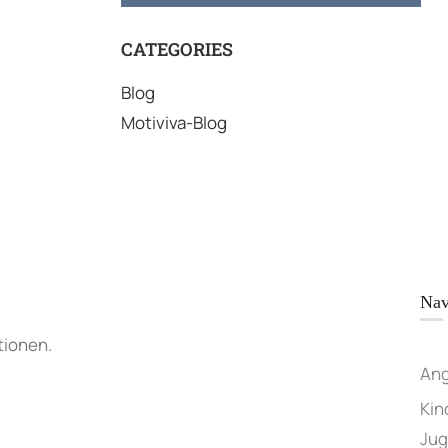
CATEGORIES
Blog
Motiviva-Blog
Nav
tionen.
An
Kin
Jug