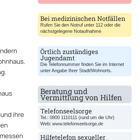
Bei medizinischen Notfällen
Rufen Sie den Notruf unter 112 oder die
nächstgelegene Notaufnahme
indern
Örtlich zuständiges
Jugendamt
Wohnhaus.
Die Telefonnummer finden Sie im Internet
ng.
unter Angabe Ihrer Stadt/Wohnorts.
Beratung und
haus
Vermittlung von Hilfen
Telefonseelsorge
 und ihre
Tel.:
0800 1110111
(rund um die Uhr)
ten
Web:
www.telefonseelsorge.de
gemessen
Hilfetelefon sexueller