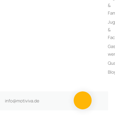
&
Fam
Ju
&
Fac
Gas
we
Qua
Blo
info@motiviva.de